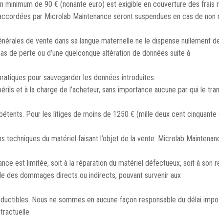
n minimum de 90 € (nonante euro) est exigible en couverture des frais r
 accordées par Microlab Maintenance seront suspendues en cas de non re
 générales de vente dans sa langue maternelle ne le dispense nullement de
cas de perte ou d’une quelconque altération de données suite à
ratiques pour sauvegarder les données introduites.
rils et à la charge de l’acheteur, sans importance aucune par qui le tran
mpétents. Pour les litiges de moins de 1250 € (mille deux cent cinquante
ctions techniques du matériel faisant l’objet de la vente. Microlab Maint
nce est limitée, soit à la réparation du matériel défectueux, soit à son
e des dommages directs ou indirects, pouvant survenir aux
onductibles. Nous ne sommes en aucune façon responsable du délai impos
ractuelle.