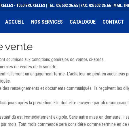
XELLES - 1050 BRUXELLES | TEL: 02/502.36.65 | FAX: 02/502.36.66 | MAIL:
ACCUEIL
NOS SERVICES
CATALOGUE
CONTACT
e vente
ont soumises aux conditions générales de ventes ci-après.
nérales de ventes de la société.
ituent nullement un engagement ferme. L’acheteur ne peut en aucun cas p
diqués.
ase des renseignements et documents communiqués. Ils reçoivent les dil
 huit jours après la prestation. Elle doit être envoyée par pli recomman
estant dû est immédiatement exigible. Sans autre mise en demeure, il s
 par mois. Tout mois commencé sera considéré comme terminé en ce qui