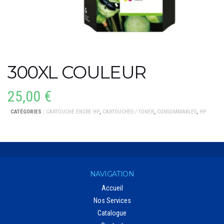
300XL COULEUR
25,00
€
CATÉGORIES :
CARTOUCHE ENCRE HP
,
CARTOUCHES / TONER
,
CONSOMMABLES
,
HP
NAVIGATION
Accueil
Nos Services
Catalogue