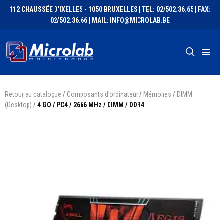
112 CHAUSSÉE D'IXELLES - 1050 BRUXELLES | TEL: 02/502.36.65 | FAX:
02/502.36.66 | MAIL: INFO@MICROLAB.BE
Retour au catalogue
/
Composants d'ordinateur
/
Mémoires
/
DIMM
(Desktop)
/
4 GO / PC4 / 2666 MHz / DIMM / DDR4