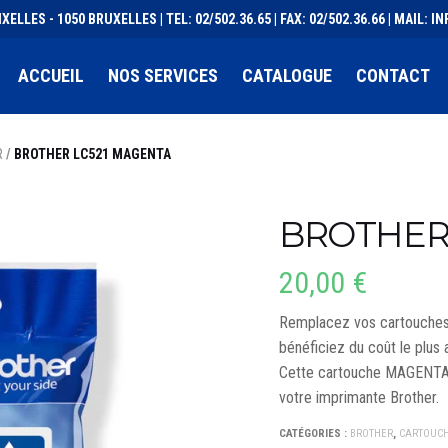
XELLES - 1050 BRUXELLES | TEL: 02/502.36.65 | FAX: 02/502.36.66 | MAIL:
ACCUEIL
NOS SERVICES
CATALOGUE
CONTACT
R
/
BROTHER LC521 MAGENTA
BROTHER
20,00
€
Remplacez vos cartouches d
bénéficiez du coût le plus
Cette cartouche MAGENTA a
votre imprimante Brother.
CATÉGORIES :
BROTHER
,
CARTOUCH