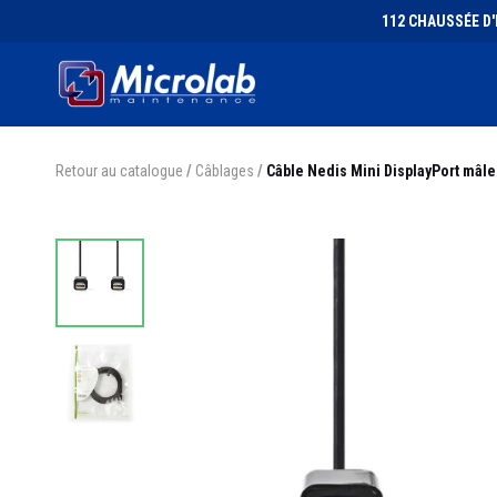
112 CHAUSSÉE D'I
Retour au catalogue
/
Câblages
/
Câble Nedis Mini DisplayPort mâle