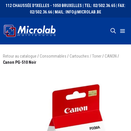
112 CHAUSSÉE D'IXELLES - 1050 BRUXELLES | TEL: 02/502.36.65 | FAX:
02/502.36.66 | MAIL: INFO@MICROLAB.BE
Retour au catalogue
/
Consommables
/
Cartouches / Toner
/
CANON
/
Canon PG-510 Noir