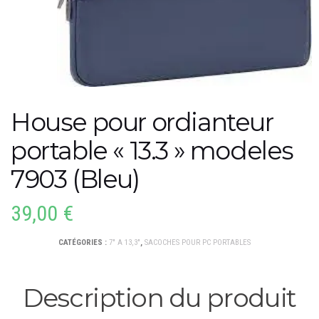
House pour ordianteur
portable « 13.3 » modeles
7903 (Bleu)
39,00
€
CATÉGORIES :
7" A 13,3"
,
SACOCHES POUR PC PORTABLES
Description du produit