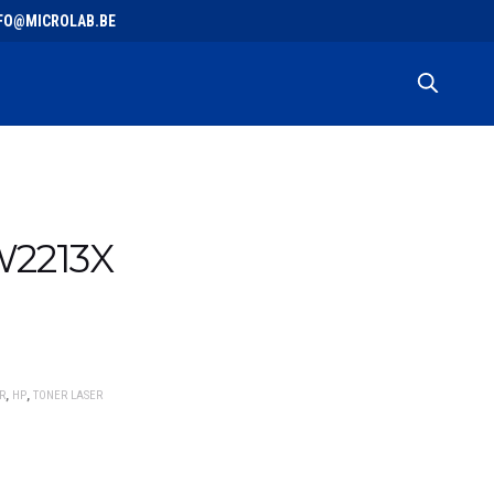
 INFO@MICROLAB.BE
W2213X
R
,
HP
,
TONER LASER