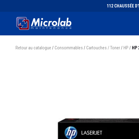
112 CHAUSSÉE D'I
Retour au catalogue
/
Consommables
/
Cartouches / Toner
/
HP
/
HP 