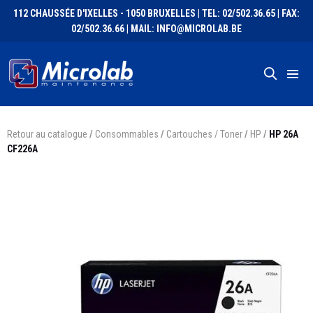
112 CHAUSSÉE D'IXELLES - 1050 BRUXELLES | TEL: 02/502.36.65 | FAX:
02/502.36.66 | MAIL: INFO@MICROLAB.BE
Retour au catalogue
/
Consommables
/
Cartouches / Toner
/
HP
/
HP 26A
CF226A