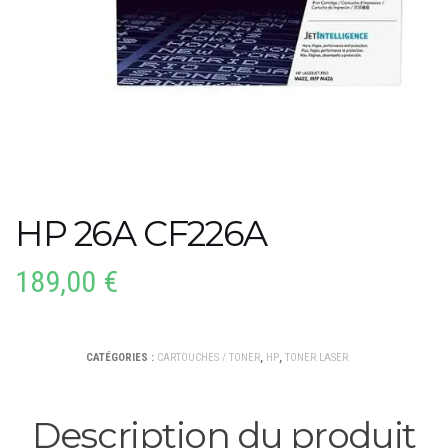
HP 26A CF226A
189,00
€
CATÉGORIES :
CARTOUCHES / TONER
,
HP
,
TONER LASER
Description du produit