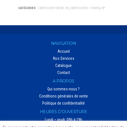
CATÉGORIES :
CARTOUCHE ENCRE HP
,
CARTOUCHES / TONER
,
HP
NAVIGATION
Accueil
Nos Services
Catalogue
Contact
A PROPOS
Qui sommes-nous ?
Conditions générales de vente
Politique de confidentialité
HEURES D’OUVERTURE
Lundi – jeudi: 09h à 19h
Vendredi: 9h à 12h30 – 14h30 à 19h (heure d’hiver)