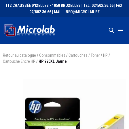
112 CHAUSSÉE D'IXELLES - 1050 BRUXELLES | TEL: 02/502.36.65 | FAX:
02/502.36.66 | MAIL: INFO@MICROLAB.BE
Retour au catalogue
/
Consommables
/
Cartouches / Toner
/
HP
/
Cartouche Encre HP
/
HP 920XL Jaune