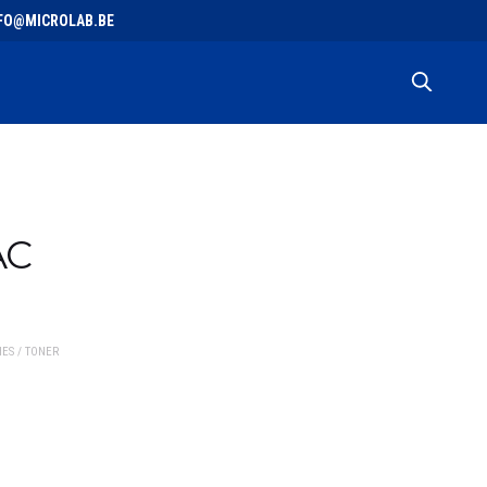
 INFO@MICROLAB.BE
AC
ES / TONER