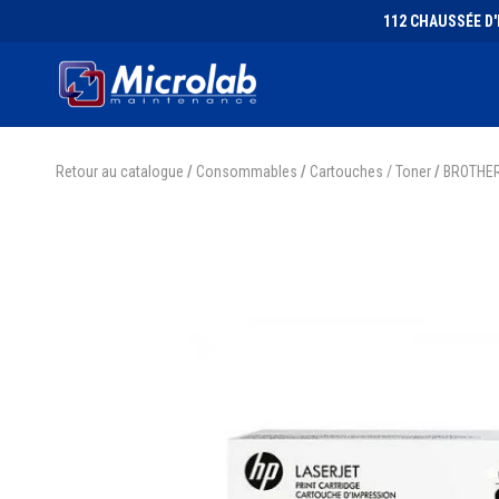
112 CHAUSSÉE D'I
Retour au catalogue
/
Consommables
/
Cartouches / Toner
/
BROTHE