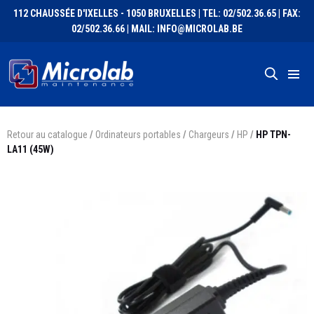
112 CHAUSSÉE D'IXELLES - 1050 BRUXELLES | TEL: 02/502.36.65 | FAX:
02/502.36.66 | MAIL: INFO@MICROLAB.BE
Retour au catalogue
/
Ordinateurs portables
/
Chargeurs
/
HP
/
HP TPN-
LA11 (45W)