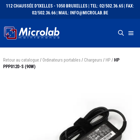
112 CHAUSSÉE D'IXELLES - 1050 BRUXELLES | TEL: 02/502.36.65 | FAX:
02/502.36.66 | MAIL: INFO@MICROLAB.BE
Retour au catalogue
/
Ordinateurs portables
/
Chargeurs
/
HP
/
HP
PPP012D-S (90W)