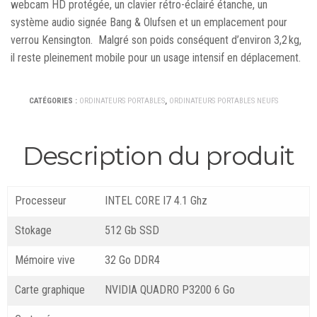
webcam HD protégée, un clavier rétro-éclairé étanche, un
système audio signée Bang & Olufsen et un emplacement pour
verrou Kensington.
Malgré son poids conséquent d’environ 3,2 kg,
il reste pleinement mobile pour un usage intensif en déplacement.
CATÉGORIES :
ORDINATEURS PORTABLES
,
ORDINATEURS PORTABLES NEUFS
Description du produit
Processeur
INTEL CORE I7 4.1 Ghz
Stokage
512 Gb SSD
Mémoire vive
32 Go DDR4
Carte graphique
NVIDIA QUADRO P3200 6 Go