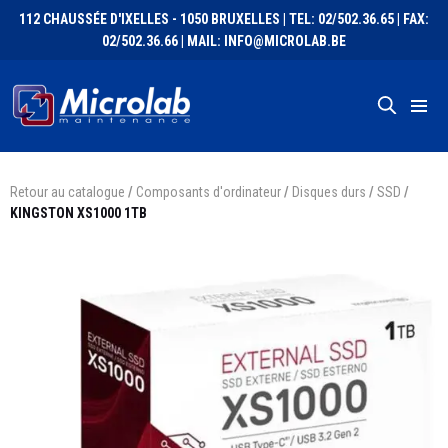
112 CHAUSSÉE D'IXELLES - 1050 BRUXELLES | TEL: 02/502.36.65 | FAX:
02/502.36.66 | MAIL: INFO@MICROLAB.BE
Retour au catalogue
/
Composants d'ordinateur
/
Disques durs
/
SSD
/
KINGSTON XS1000 1TB