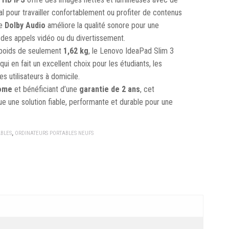
éal pour travailler confortablement ou profiter de contenus
ie
Dolby Audio
améliore la qualité sonore pour une
des appels vidéo ou du divertissement.
 poids de seulement
1,62 kg
, le Lenovo IdeaPad Slim 3
 qui en fait un excellent choix pour les étudiants, les
s utilisateurs à domicile.
ome
et bénéficiant d’une
garantie de 2 ans
, cet
ue une solution fiable, performante et durable pour une
BLES
,
ORDINATEURS PORTABLES NEUFS