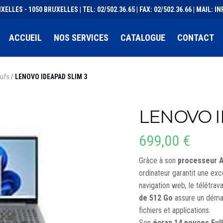
XELLES - 1050 BRUXELLES | TEL: 02/502.36.65 | FAX: 02/502.36.66 | MAIL:
ACCUEIL
NOS SERVICES
CATALOGUE
CONTACT
eufs
/
LENOVO IDEAPAD SLIM 3
LENOVO I
699,00
€
Grâce à son
processeur A
ordinateur garantit une exc
navigation web, le télétrav
de 512 Go
assure un démar
fichiers et applications.
Son
écran 14 pouces Full