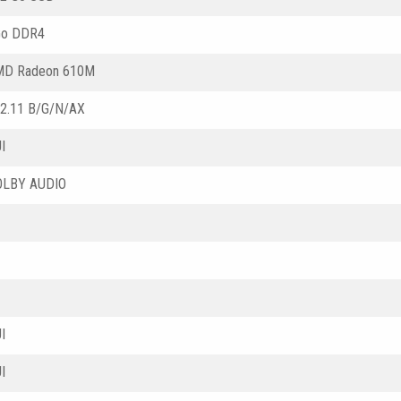
Go DDR4
MD Radeon 610M
2.11 B/G/N/AX
I
OLBY AUDIO
I
I