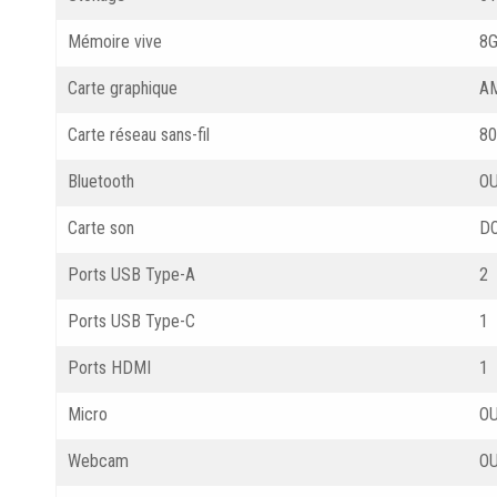
Mémoire vive
8
Carte graphique
A
Carte réseau sans-fil
80
Bluetooth
OU
Carte son
D
Ports USB Type-A
2
Ports USB Type-C
1
Ports HDMI
1
Micro
OU
Webcam
OU