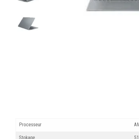
Processeur
AM
Stokage
51