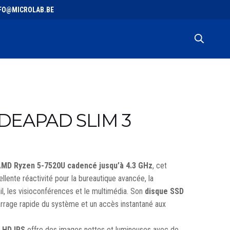
 INFO@MICROLAB.BE
DEAPAD SLIM 3
MD Ryzen 5-7520U cadencé jusqu’à 4.3 GHz
, cet
ellente réactivité pour la bureautique avancée, la
ail, les visioconférences et le multimédia. Son
disque SSD
rage rapide du système et un accès instantané aux
 HD IPS
offre des images nettes et lumineuses avec de