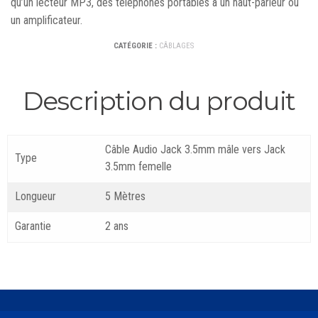
qu’un lecteur MP3, des téléphones portables à un haut-parleur ou
un amplificateur.
CATÉGORIE :
CÂBLAGES
Description du produit
Câble Audio Jack 3.5mm mâle vers Jack
Type
3.5mm femelle
Longueur
5 Mètres
Garantie
2 ans