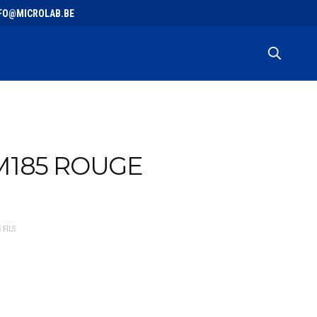
 INFO@MICROLAB.BE
 M185 ROUGE
 FILS