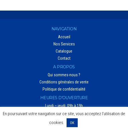
NAVIGATION
Accueil
Nos Services
Catalogue
Contact
A PROPOS
Qui sommes-nous ?
Conditions générales de vente
Politique de confidentialité
HEURES D’OUVERTURE
Lundi – jeudi: 09h à 19h
Vendredi: 9h à 12h30 – 14h30 à 19h (heure d’hiver)
En poursuivant votre navigation sur ce site, vous acceptez l’utilisation de
Vendredi: 9h à 13h30 – 15h30 à 19h (heure d’été)
cookies.
OK
Samedi: 10h à 19h