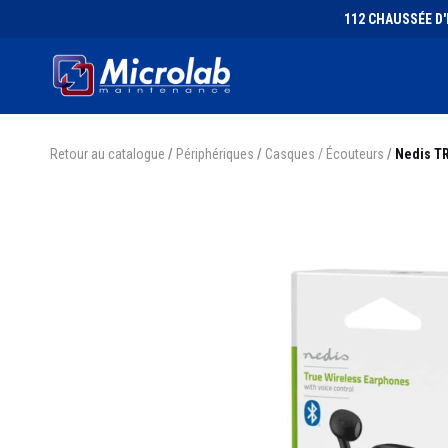
112 CHAUSSÉE D'I
Retour au catalogue
/
Périphériques
/
Casques / Écouteurs
/
Nedis T