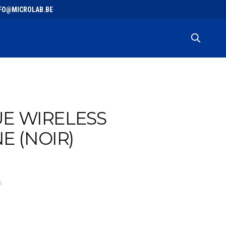
 INFO@MICROLAB.BE
UE WIRELESS
 (NOIR)
S