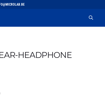
 INFO@MICROLAB.BE
N-EAR-HEADPHONE
S