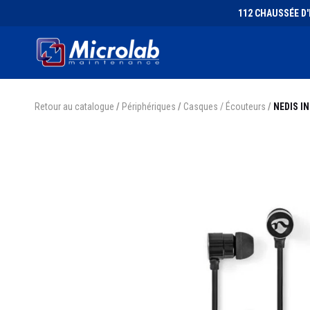
112 CHAUSSÉE D'I
Retour au catalogue
/
Périphériques
/
Casques / Écouteurs
/
NEDIS I