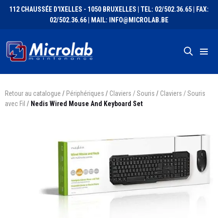
112 CHAUSSÉE D'IXELLES - 1050 BRUXELLES | TEL: 02/502.36.65 | FAX:
02/502.36.66 | MAIL: INFO@MICROLAB.BE
Retour au catalogue
/
Périphériques
/
Claviers / Souris
/
Claviers / Souris
avec Fil
/
Nedis Wired Mouse And Keyboard Set