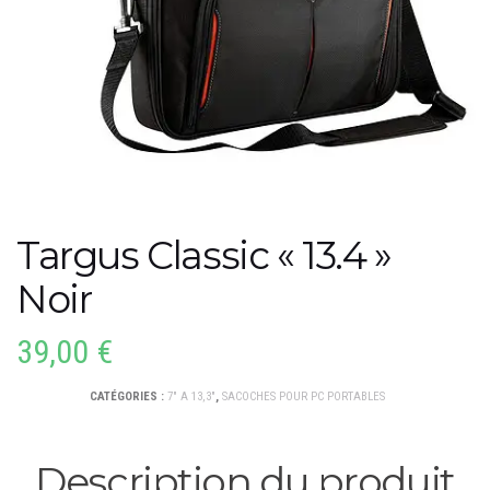
Targus Classic « 13.4 »
Noir
39,00
€
CATÉGORIES :
7" A 13,3"
,
SACOCHES POUR PC PORTABLES
Description du produit