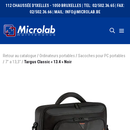
112 CHAUSSÉE D'IXELLES - 1050 BRUXELLES | TEL: 02/502.36.65 | FAX:
02/502.36.66 | MAIL: INFO@MICROLAB.BE
Retour au catalogue
/
Ordinateurs portables
/
Sacoches pour PC portables
/
7" a 13,3"
/
Targus Classic « 13.4 » Noir