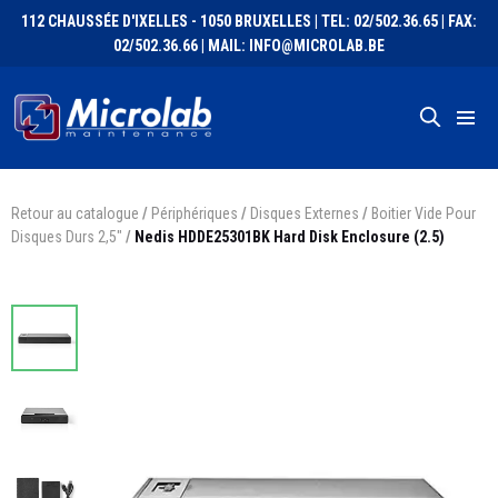
112 CHAUSSÉE D'IXELLES - 1050 BRUXELLES | TEL: 02/502.36.65 | FAX:
02/502.36.66 | MAIL: INFO@MICROLAB.BE
Retour au catalogue
/
Périphériques
/
Disques Externes
/
Boitier Vide Pour
Disques Durs 2,5"
/
Nedis HDDE25301BK Hard Disk Enclosure (2.5)