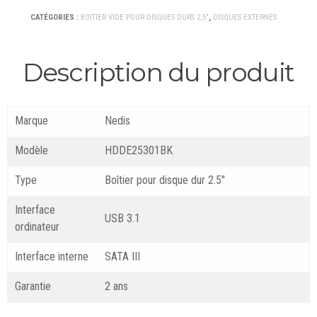
CATÉGORIES :
BOITIER VIDE POUR DISQUES DURS 2,5"
,
DISQUES EXTERNES
Description du produit
Marque
Nedis
Modèle
HDDE25301BK
Type
Boîtier pour disque dur 2.5″
Interface
USB 3.1
ordinateur
Interface interne
SATA III
Garantie
2 ans