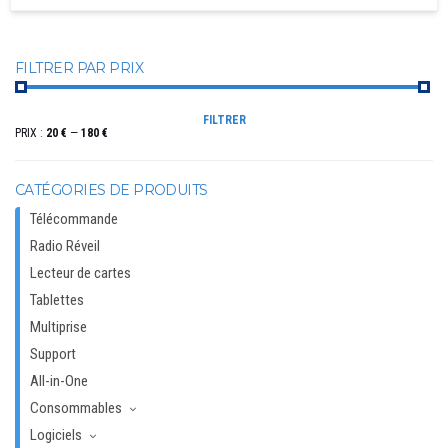
FILTRER PAR PRIX
PRIX
PRIX
FILTRER
MIN
MAX
PRIX :
20 €
—
180 €
CATÉGORIES DE PRODUITS
Télécommande
Radio Réveil
Lecteur de cartes
Tablettes
Multiprise
Support
All-in-One
Consommables
Logiciels